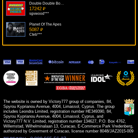
Double Double Bonus Poker
17242 ₽
sgvwood***
Planet Of The Apes
5087 ₽
Cteb***
Moorhuhn
7476 ₽
sgvwood***
Gorilla
17587 ₽
sgvwood***
Nouveau Riche
7330 ₽
kat***
The website is owned by Victory777 group of companies, 84,
Spyrou Kyprianou Avenue, 4004, Limassol, Cyprus. The group
includes Leondra Limited, registration number HE349390, 84,
Spyrou Kyprianou Avenue, 4004, Limassol, Cyprus, and
Victory777 N.V. Limited, registration number 134627, P.O. Box 4762,
Willemstad, Wilhelminalaan 13, Curacao, E-Commerce Park Vredenberg,
authorized by Goverment of Curacao, license number 8048/JAZ2015-009