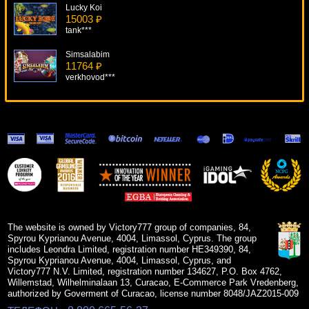
Lucky Koi
15003 ₽
tank***
Simsalabim
11764 ₽
verkhovod***
Fruit Shop Christmas Edition
8103 ₽
lucky***
Orca
16477 ₽
beautif***
Lucky Witch
11997 ₽
Deni***
The website is owned by Victory777 group of companies, 84,
Spyrou Kyprianou Avenue, 4004, Limassol, Cyprus. The group
includes Leondra Limited, registration number HE349390, 84,
Spyrou Kyprianou Avenue, 4004, Limassol, Cyprus, and
Victory777 N.V. Limited, registration number 134627, P.O. Box 4762,
Willemstad, Wilhelminalaan 13, Curacao, E-Commerce Park Vredenberg,
authorized by Goverment of Curacao, license number 8048/JAZ2015-009