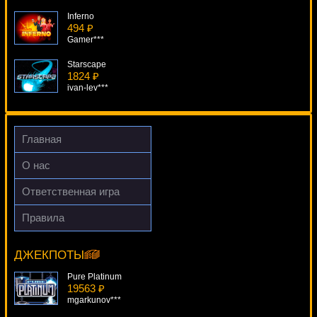
Inferno
494 ₽
Gamer***
Starscape
1824 ₽
ivan-lev***
Mermaid's Pearl
2234 ₽
Egoistik***
Главная
Dr Watts Up
О нас
2632 ₽
Gamer***
Ответственная игра
Cindereela
Правила
4770 ₽
Roman Riches
SmileLow***
6870 ₽
DenisVS***
ДЖЕКПОТЫ
Pure Platinum
19563 ₽
mgarkunov***