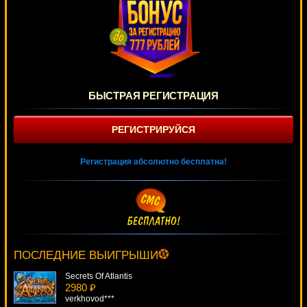
БЫСТРАЯ РЕГИСТРАЦИЯ
РЕГИСТРИРУЙСЯ
Регистрация абсолютно бесплатна!
Capt. Quid's Treasure Quest
3344 ₽
alex***
ПОСЛЕДНИЕ ВЫИГРЫШИ
Secrets Of Atlantis
2980 ₽
verkhovod***