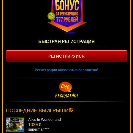
БЫСТРАЯ РЕГИСТРАЦИЯ
РЕГИСТРИРУЙСЯ
Регистрация абсолютно бесплатна!
Reel Thunder
2644 ₽
tank***
ПОСЛЕДНИЕ ВЫИГРЫШИ
Alice In Wonderland
1039 ₽
superman***