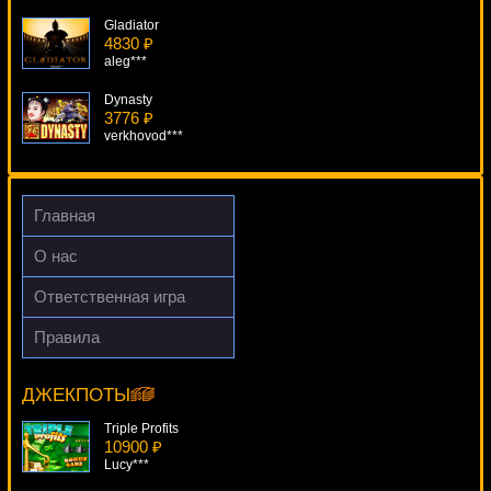
Gladiator
4830 ₽
aleg***
Dynasty
3776 ₽
verkhovod***
Iron Man
1991 ₽
Gamer***
Главная
Day Of The Dead
О нас
4760 ₽
kat***
Ответственная игра
Zreczny Magic
Правила
3274 ₽
Mr Vegas
number***
16026 ₽
Cteb***
ДЖЕКПОТЫ
Triple Profits
10900 ₽
Lucy***