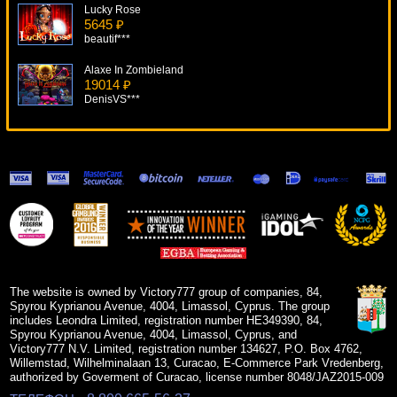
Lucky Rose
5645 ₽
beautif***
Alaxe In Zombieland
19014 ₽
DenisVS***
Agent Jane Blonde
10867 ₽
Serg***
Zany Zebra
18713 ₽
Root77***
Sparta
5306 ₽
Lucy***
The website is owned by Victory777 group of companies, 84,
Spyrou Kyprianou Avenue, 4004, Limassol, Cyprus. The group
includes Leondra Limited, registration number HE349390, 84,
Spyrou Kyprianou Avenue, 4004, Limassol, Cyprus, and
Victory777 N.V. Limited, registration number 134627, P.O. Box 4762,
Willemstad, Wilhelminalaan 13, Curacao, E-Commerce Park Vredenberg,
authorized by Goverment of Curacao, license number 8048/JAZ2015-009