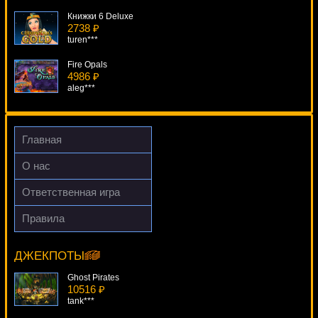
Книжки 6 Deluxe
2738 ₽
turen***
Fire Opals
4986 ₽
aleg***
Tycoons
978 ₽
number***
Главная
Double Double Bonus Poker
О нас
382 ₽
blogolet***
Ответственная игра
Triple Wins star Ticket
Правила
710 ₽
Heroes 3
Gamer***
15241 ₽
Egoistik***
ДЖЕКПОТЫ
Ghost Pirates
10516 ₽
tank***