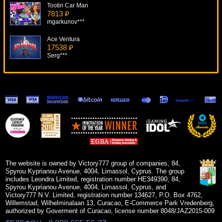
Tootin Car Man
7813 ₽
mgarkunov***
Ace Ventura
17538 ₽
Serg***
Double Diamond
14200 ₽
Root77***
Sin City Nights
7631 ₽
kat***
Treasures Of Tombs
17039 ₽
Serg***
The website is owned by Victory777 group of companies, 84,
Spyrou Kyprianou Avenue, 4004, Limassol, Cyprus. The group
includes Leondra Limited, registration number HE349390, 84,
Spyrou Kyprianou Avenue, 4004, Limassol, Cyprus, and
Victory777 N.V. Limited, registration number 134627, P.O. Box 4762,
Willemstad, Wilhelminalaan 13, Curacao, E-Commerce Park Vredenberg,
authorized by Goverment of Curacao, license number 8048/JAZ2015-009