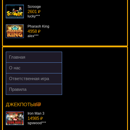
Scrooge
2601 ₽
lucky***
Pharaoh King
4958 ₽
alex***
American Diner
2804 ₽
superman***
Главная
TXS Holdem Pro Series
О нас
1236 ₽
blogolet***
Ответственная игра
Steam Punk Heroes
Правила
2007 ₽
Jimi Hendrix
beautif***
18733 ₽
Panamer***
ДЖЕКПОТЫ
Iron Man 3
14985 ₽
sgvwood***