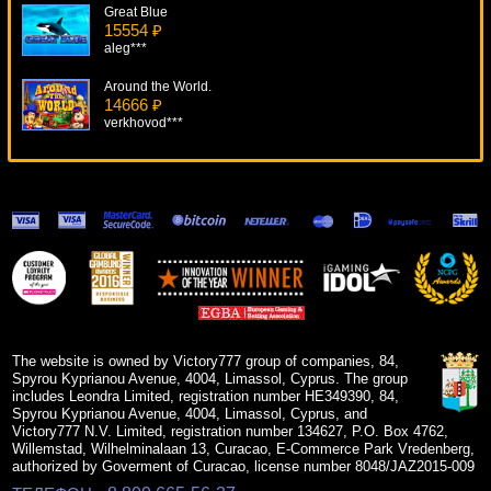
Great Blue
15554 ₽
aleg***
Around the World.
14666 ₽
verkhovod***
Magic Forest
9676 ₽
Panamer***
Frogs Fairy Tale
11209 ₽
alex***
Fruit Zen
13602 ₽
DenisVS***
The website is owned by Victory777 group of companies, 84,
Spyrou Kyprianou Avenue, 4004, Limassol, Cyprus. The group
includes Leondra Limited, registration number HE349390, 84,
Spyrou Kyprianou Avenue, 4004, Limassol, Cyprus, and
Victory777 N.V. Limited, registration number 134627, P.O. Box 4762,
Willemstad, Wilhelminalaan 13, Curacao, E-Commerce Park Vredenberg,
authorized by Goverment of Curacao, license number 8048/JAZ2015-009