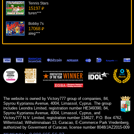
Tennis Stars
15197 ₽
turen***
Bobby 7s
17068 ₽
aleg***
Базар
7697 ₽
tank***
Rock Climber
10475 ₽
Panamer***
Blackjack Classic
10033 ₽
Serg***
The website is owned by Victory777 group of companies, 84,
Spyrou Kyprianou Avenue, 4004, Limassol, Cyprus. The group
includes Leondra Limited, registration number HE349390, 84,
Spyrou Kyprianou Avenue, 4004, Limassol, Cyprus, and
Victory777 N.V. Limited, registration number 134627, P.O. Box 4762,
Willemstad, Wilhelminalaan 13, Curacao, E-Commerce Park Vredenberg,
authorized by Goverment of Curacao, license number 8048/JAZ2015-009