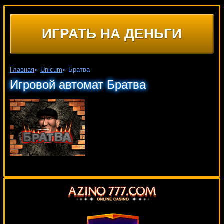
ИГРАТЬ НА ДЕНЬГИ
Главная
»
Unicum
»
Братва
Игровой автомат Братва