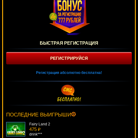
БЫСТРАЯ РЕГИСТРАЦИЯ
РЕГИСТРИРУЙСЯ
Регистрация абсолютно бесплатна!
Icy Wonders
2605 ₽
verkhovod***
ПОСЛЕДНИЕ ВЫИГРЫШИ
Fairy Land 2
475 ₽
drink***