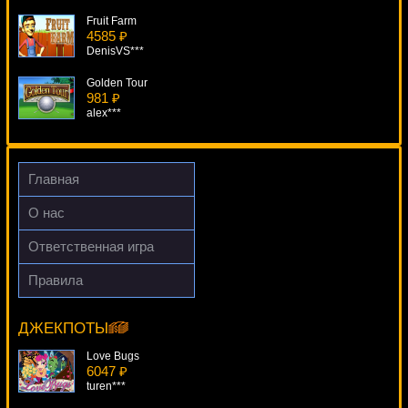
Fruit Farm
4585 ₽
DenisVS***
Golden Tour
981 ₽
alex***
2 Million B.C.
216 ₽
Root77***
Главная
Ninja's Path
О нас
4992 ₽
tank***
Ответственная игра
Gold Ahoy
Правила
595 ₽
Beach
tank***
14099 ₽
alex***
ДЖЕКПОТЫ
Love Bugs
6047 ₽
turen***